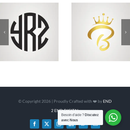
© Copyright 2026 | Proudly Crafted with ❤️ by
END
2 END DIGITAL
Besoin d'aide ?
Discutez
avec Nous